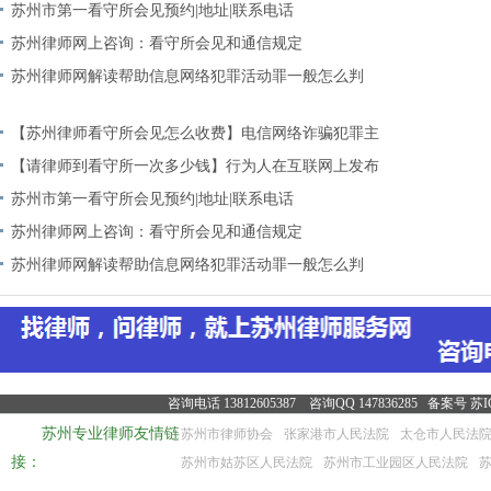
诈
苏州市第一看守所会见预约|地址|联系电话
苏州律师网上咨询：看守所会见和通信规定
苏州律师网解读帮助信息网络犯罪活动罪一般怎么判
【苏州律师看守所会见怎么收费】电信网络诈骗犯罪主
观
【请律师到看守所一次多少钱】行为人在互联网上发布
诈
苏州市第一看守所会见预约|地址|联系电话
苏州律师网上咨询：看守所会见和通信规定
苏州律师网解读帮助信息网络犯罪活动罪一般怎么判
咨询电话 13812605387 咨询QQ 147836285 备案号
苏I
苏州专业律师友情链
苏州市律师协会
张家港市人民法院
太仓市人民法
接：
苏州市姑苏区人民法院
苏州市工业园区人民法院