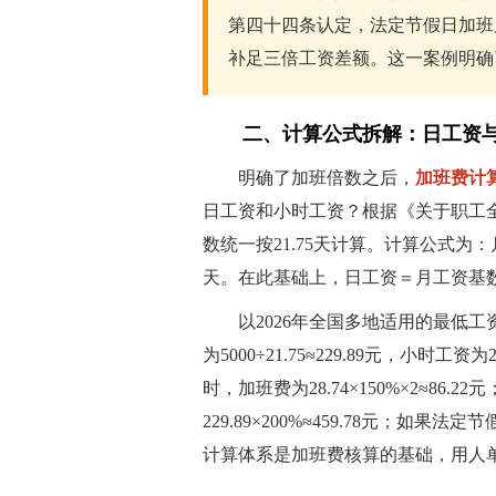
第四十四条认定，法定节假日加班
补足三倍工资差额。这一案例明确
二、计算公式拆解：日工资
明确了加班倍数之后，
加班费计
日工资和小时工资？根据《关于职工
数统一按21.75天计算。计算公式为：月
天。在此基础上，日工资＝月工资基数÷
以2026年全国多地适用的最低工
为5000÷21.75≈229.89元，小时工
时，加班费为28.74×150%×2≈8
229.89×200%≈459.78元；如果法定
计算体系是加班费核算的基础，用人