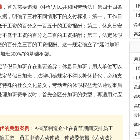
·
【
准
，首先需要追溯《中华人民共和国劳动法》第四十四条
·
【
依据，明确了三种不同情形下的支付标准：第一，工作日
·
昆
低于工资的百分之一百五十的工资报酬；第二，休息日安
·
高
付不低于工资的百分之二百的工资报酬；第三，法定休假
资的百分之三百的工资报酬。这一规定确立了“延时加班
日加班300%”的基础框架。
·
周
定节假日加班存在重要差异：休息日加班，用人单位可以
·
【
法定节假日加班，法律明确规定不得以补休替代，必须支
·
【
有特殊的社会文化意义，劳动者的休假权益无法通过事后
·
昆
处理加班费争议时，首先会区分加班的类型，再适用对应
·
高
·
吴
·
常
·
苏
代的典型案例
：A省某制造企业在春节期间安排员工
·
公
倍工资。员工申请劳动仲裁，仲裁委依据《劳动法》