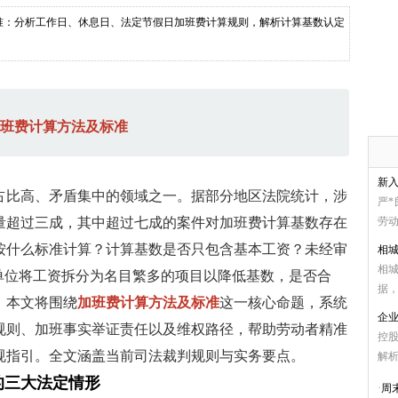
准：分析工作日、休息日、法定节假日加班费计算规则，解析计算基数认定
班费计算方法及标准
新
占比高、矛盾集中的领域之一。据部分地区法院统计，涉
严
量超过三成，其中超过七成的案件对加班费计算基数存在
劳动
按什么标准计算？计算基数是否只包含基本工资？未经审
相
相
单位将工资拆分为名目繁多的项目以降低基数，是否合
据，
，本文将围绕
加班费计算方法及标准
这一核心命题，系统
企
规则、加班事实举证责任以及维权路径，帮助劳动者精准
控
规指引。全文涵盖当前司法裁判规则与实务要点。
解析
的三大法定情形
·
周