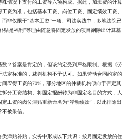
特殊情况下支付的工资等六项构成。据此，加班费的计算
得工资为准，包括基本工资、岗位工资、固定绩效工资、
而非仅限于“基本工资”一项。司法实践中，多地法院已
“补贴是福利”等理由随意将固定发放的项目剔除出计算基
基数？答案是肯定的，但该约定受到严格限制。根据《劳
于法定标准的，裁判机构不予认可。如果劳动合同约定的
间应得工资的70%，部分地区的仲裁机构倾向于否定其
过拆分工资结构、将固定报酬转为非固定名目的方式，人
定工资的岗位津贴重新命名为“浮动绩效”，以此排除出
常不被采信。
各类津贴补贴，实务中形成以下共识：按月固定发放的住