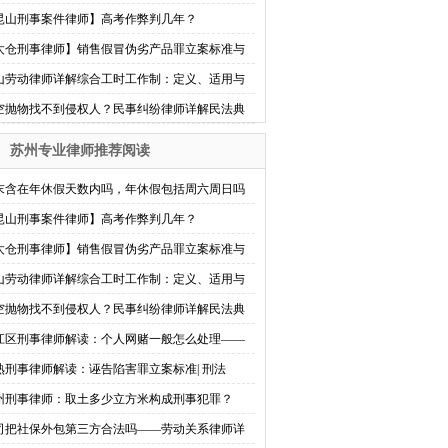
昆山刑事案件律师】高考作弊判几年？
太仓刑事律师】销售假冒伪劣产品罪立案标准与
山劳动律师详解综合工时工作制：定义、适用与
空抛物找不到侵权人？民事纠纷律师详解民法典
苏州专业律师推荐阅读
末含在年休假天数内吗，年休假包括周六周日吗
昆山刑事案件律师】高考作弊判几年？
太仓刑事律师】销售假冒伪劣产品罪立案标准与
山劳动律师详解综合工时工作制：定义、适用与
空抛物找不到侵权人？民事纠纷律师详解民法典
江区刑事律师解读：个人网赌一般怎么处理——
熟刑事律师解读：诬告陷害罪立案标准| 刑法
州刑事律师：取土多少立方米构成刑事犯罪？
司把社保外包第三方合法吗——劳动关系律师详