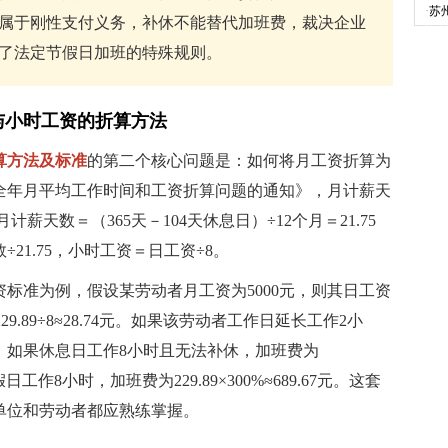
·
苏
属于刚性支付义务，补休不能替代加班费，裁决企业
了法定节假日加班的特殊规则。
与小时工资的折算方法
算方法及标准
的第二个核心问题是：如何将月工资折算为
全年月平均工作时间和工资折算问题的通知》，月计薪天
计薪天数＝（365天－104天休息日）÷12个月＝21.75
21.75，小时工资＝日工资÷8。
资标准为例，假设某劳动者月工资为5000元，则其日工资
资为229.89÷8≈28.74元。如果该劳动者工作日延长工作2小
6.22元；如果休息日工作8小时且无法补休，加班费为
节假日工作8小时，加班费为229.89×300%≈689.67元。这套
单位和劳动者都应熟练掌握。