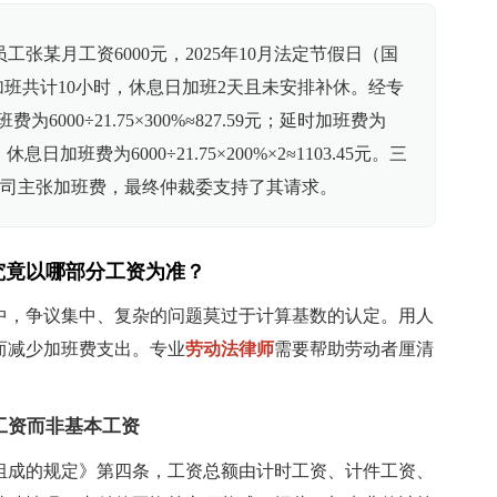
工张某月工资6000元，2025年10月法定节假日（国
班共计10小时，休息日加班2天且未安排补休。经专
6000÷21.75×300%≈827.59元；延时加班费为
24元；休息日加班费为6000÷21.75×200%×2≈1103.45元。三
此向公司主张加班费，最终仲裁委支持了其请求。
究竟以哪部分工资为准？
中，争议集中、复杂的问题莫过于计算基数的认定。用人
而减少加班费支出。专业
劳动法律师
需要帮助劳动者厘清
得工资而非基本工资
组成的规定》第四条，工资总额由计时工资、计件工资、