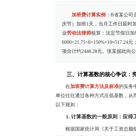
加班费计算实例
：B省某公司员
庆节）加班1天，当月工作日延时加
业
劳动法律师
核算：法定节假日加班费为
6000÷21.75÷8×150%×10≈517.
项合计约2448.28元。张某据
三、计算基数的核心争议：
在
加班费计算方法及标准
的实务
单位往往通过各种方式压低基数，从
以下规则：
1. 计算基数的一般原则：应
根据国家统计局《关于工资总额